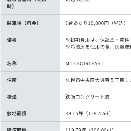
時）
駐車場（料金）
1台あたり19,800円（税込）
備考
※初期費用は、保証金・賃料
※冷暖房を使用の際、別途運
名称
MT ODORI EAST
住所
札幌市中央区大通東５丁目１
構造
鉄筋コンクリート造
敷地面積
39.15坪（129.42㎥）
延床面積
119.79坪（396.00㎥）