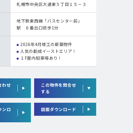
札幌市中央区大通東５丁目１５－３
地下鉄東西線「バスセンター前」
駅 ８番出口徒歩1分
2026年4月竣工の新築物件
人気の創成イーストエリア！
１F屋内駐車場あり！
合わせ
この物件を問合せ
する
ウンロ
図面ダウンロード