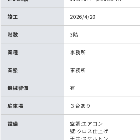
竣工
2026/4/20
階数
3階
業種
事務所
業態
事務所
機械警備
有
駐車場
３台あり
設備
空調:エアコン
壁:クロス仕上げ
天井:スケルトン