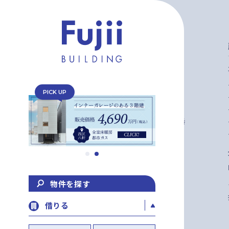
0120-31-5818
TEL
定休日：日曜日
PICK UP
営業時間：10:00 〜 17:00
北海道札幌市中央区大通西11丁目4番
地
大通藤井ビル1F
物件を探す
借りる