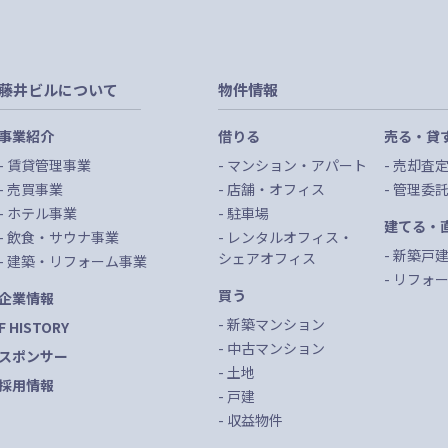
藤井ビルについて
物件情報
事業紹介
借りる
売る・貸
賃貸管理事業
マンション・アパート
売却査
売買事業
店舗・オフィス
管理委
ホテル事業
駐車場
建てる・
飲食・サウナ事業
レンタルオフィス・
新築戸
シェアオフィス
建築・リフォーム事業
リフォ
買う
企業情報
新築マンション
F HISTORY
中古マンション
スポンサー
土地
採用情報
戸建
収益物件