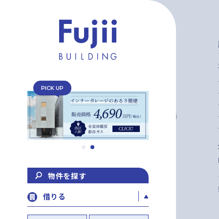
0120-31-5818
TEL
定休日：日曜日
PICK UP
営業時間：10:00 〜 17:00
北海道札幌市中央区大通西11丁目4番
地
大通藤井ビル1F
物件を探す
借りる