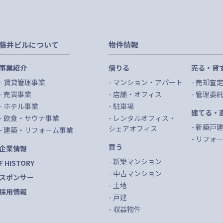
藤井ビルについて
物件情報
事業紹介
借りる
売る・貸
賃貸管理事業
マンション・アパート
売却査
売買事業
店舗・オフィス
管理委
ホテル事業
駐車場
建てる・
飲食・サウナ事業
レンタルオフィス・
新築戸
シェアオフィス
建築・リフォーム事業
リフォ
買う
企業情報
新築マンション
F HISTORY
中古マンション
スポンサー
土地
採用情報
戸建
収益物件